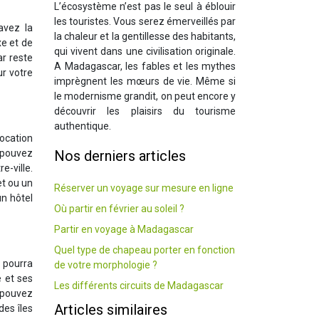
L’écosystème n’est pas le seul à éblouir
les touristes. Vous serez émerveillés par
avez la
la chaleur et la gentillesse des habitants,
xe et de
qui vivent dans une civilisation originale.
ar reste
A Madagascar, les fables et les mythes
ur votre
imprègnent les mœurs de vie. Même si
le modernisme grandit, on peut encore y
découvrir les plaisirs du tourisme
authentique.
location
 pouvez
Nos derniers articles
-ville.
et ou un
Réserver un voyage sur mesure en ligne
un hôtel
Où partir en février au soleil ?
Partir en voyage à Madagascar
Quel type de chapeau porter en fonction
 pourra
de votre morphologie ?
e et ses
Les différents circuits de Madagascar
 pouvez
Articles similaires
des îles