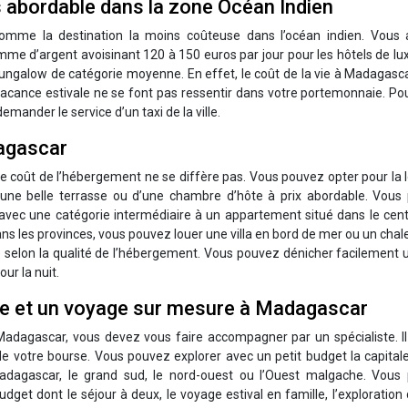
s abordable dans la zone Océan Indien
comme la destination la moins coûteuse dans l’océan indien. Vous 
somme d’argent avoisinant 120 à 150 euros par jour pour les hôtels de lu
ungalow de catégorie moyenne. En effet, le coût de la vie à Madagasc
vacance estivale ne se font pas ressentir dans votre portemonnaie. Po
ander le service d’un taxi de la ville.
agascar
 le coût de l’hébergement ne se diffère pas. Vous pouvez opter pour la 
d’une belle terrasse ou d’une chambre d’hôte à prix abordable. Vous
ec une catégorie intermédiaire à un appartement situé dans le centre
ans les provinces, vous pouvez louer une villa en bord de mer ou un chal
ie selon la qualité de l’hébergement. Vous pouvez dénicher facilement 
ur la nuit.
re et un voyage sur mesure à Madagascar
Madagascar, vous devez vous faire accompagner par un spécialiste. Il
de votre bourse. Vous pouvez explorer avec un petit budget la capital
Madagascar, le grand sud, le nord-ouest ou l’Ouest malgache. Vous
get dont le séjour à deux, le voyage estival en famille, l’exploration 