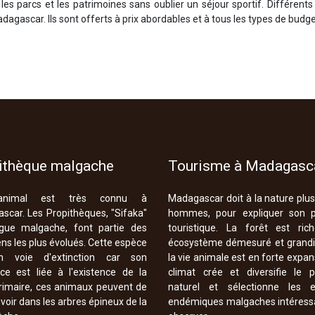
es parcs et les patrimoines sans oublier un séjour sportif. Différents 
agascar. Ils sont offerts à prix abordables et à tous les types de budge
ithèque malgache
Tourisme à Madagasc
animal est très connu à
Madagascar doit à la nature plu
scar. Les Propithèques, "Sifaka"
hommes, pour expliquer son p
gue malgache, font partie des
touristique. La forêt est ric
ns les plus évolués. Cette espèce
écosystème démesuré et grandi
n voie d'extinction car son
la vie animale est en forte expan
nce est liée à l'existence de la
climat crée et diversifie le 
primaire, ces animaux peuvent de
naturel et sélectionne les 
oir dans les arbres épineux de la
endémiques malgaches intéress