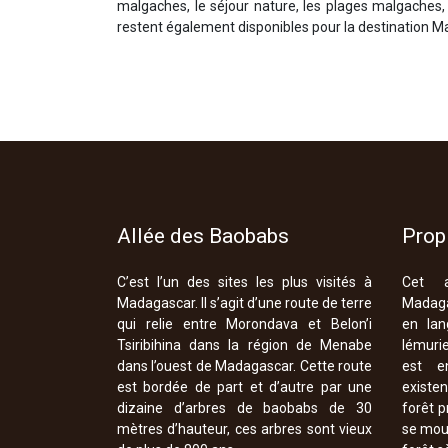
malgaches, le séjour nature, les plages malgaches, l
restent également disponibles pour la destination Mad
Allée des Baobabs
Prop
C’est l’un des sites les plus visités à
Cet 
Madagascar. Il s’agit d’une route de terre
Madaga
qui relie entre Morondava et Belon’i
en lan
Tsiribihina dans la région de Menabe
lémurie
dans l’ouest de Madagascar. Cette route
est e
est bordée de part et d’autre par une
existe
dizaine d’arbres de baobabs de 30
forêt 
mètres d’hauteur, ces arbres sont vieux
se mouv